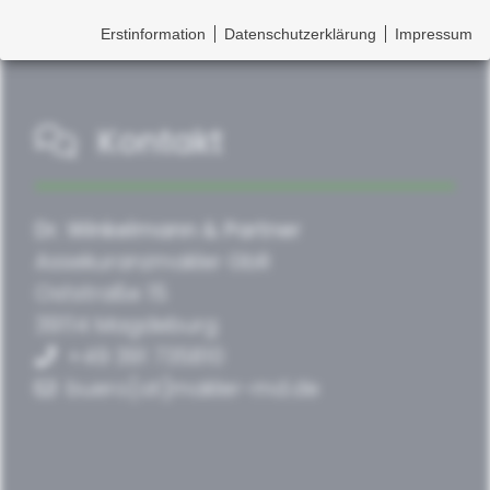
Erstinformation
Datenschutzerklärung
Impressum
Kontakt
Dr. Winkelmann & Partner
Assekuranzmakler GbR
Oststraße 15
39114 Magdeburg
+49 391 735810
buero[at]makler-md.de