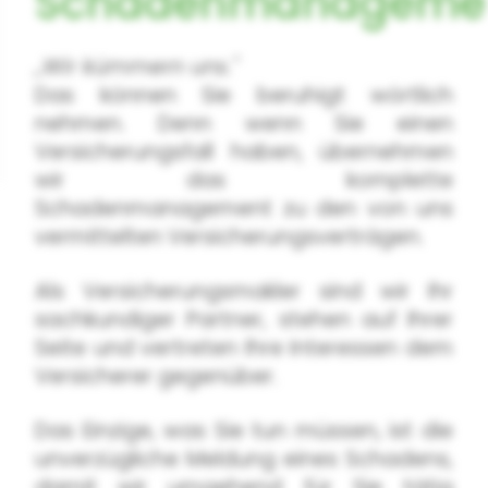
Schadenmanageme
„Wir kümmern uns."
Das können Sie beruhigt wörtlich
nehmen. Denn wenn Sie einen
Versicherungsfall haben, übernehmen
wir das komplette
Schadenmanagement zu den von uns
vermittelten Versicherungsverträgen.
Als Versicherungsmakler sind wir Ihr
sachkundiger Partner, stehen auf Ihrer
Seite und vertreten Ihre Interessen dem
Versicherer gegenüber.
Das Einzige, was Sie tun müssen, ist die
unverzügliche Meldung eines Schadens,
damit wir umgehend für Sie tätig