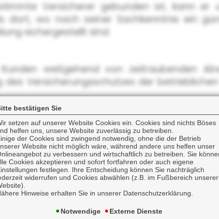
timmte Versicherer gebunden ist, kann er un
ls dort, wo nach seiner Sachkenntnis ein gün
ng sichergestellt sind.
e Kunden weitgehend von zeitraubenden Abw
des Versicherungsschutzes der betrieblichen u
itte bestätigen Sie
ir setzen auf unserer Website Cookies ein. Cookies sind nichts Böses
en und seine Erfahrung in die Verhandlungen m
nd helfen uns, unsere Website zuverlässig zu betreiben.
inige der Cookies sind zwingend notwendig, ohne die der Betrieb
 Dienstleistern ein und begleitet Sie in der
nserer Website nicht möglich wäre, während andere uns helfen unser
nlineangebot zu verbessern und wirtschaftlich zu betreiben. Sie könne
n Entschädigung des Versicherers an den Ver
lle Cookies akzeptieren und sofort fortfahren oder auch eigene
instellungen festlegen. Ihre Entscheidung können Sie nachträglich
ederzeit widerrufen und Cookies abwählen (z.B. im Fußbereich unserer
 auf Ihre Anfrage.
ebsite).
ähere Hinweise erhalten Sie in unserer Datenschutzerklärung.
Notwendige
Externe Dienste