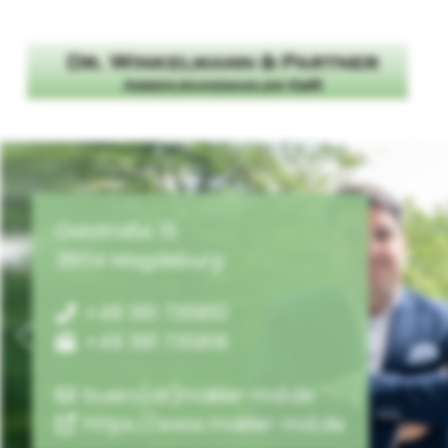
Oststraße 15
39114 Magdeburg
+49 391 735810
+49 391 735818
zurück
buero[at]makler-md.de
https://www.makler-md.de