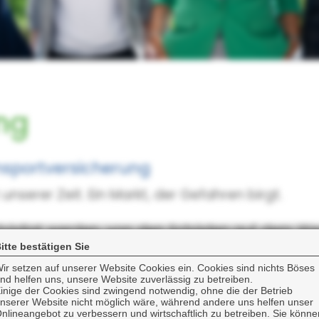
ng
ansportversicherung
nserer Zeit. Ein Markt, der Gefahren birgt.
chädigt werden, von den Schäden auf dem Weg
g bemessen ist, sollte man eine Transportvers
itte bestätigen Sie
ir setzen auf unserer Website Cookies ein. Cookies sind nichts Böses
nd helfen uns, unsere Website zuverlässig zu betreiben.
n ausreichend ersetzen.
inige der Cookies sind zwingend notwendig, ohne die der Betrieb
nserer Website nicht möglich wäre, während andere uns helfen unser
nlineangebot zu verbessern und wirtschaftlich zu betreiben. Sie könne