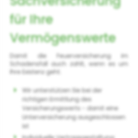
Sachversicherung
für Ihre
Vermögenswerte
Damit die Feuerversicherung im
Schadensfall auch zahlt, wenn es um
Ihre Existenz geht.
Wir unterstützen Sie bei der
richtigen Ermittlung des
Versicherungswerts - damit eine
Unterversicherung ausgeschlossen
ist
Individuelle Vertragsgestaltung: