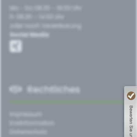
Mo - Do 08.30 - 16.00 Uhr
Fr 08.30 – 14.00 Uhr
oder nach Vereinbarung
Social Media
Rechtliches
Impressum
Erstinformation
Datenschutz