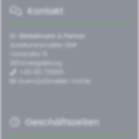
Kontakt
Dr. Winkelmann & Partner
Assekuranzmakler GbR
Oststraße 15
39114 Magdeburg
+49 391 735810
buero[at]makler-md.de
Geschäftszeiten