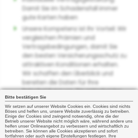
Damit Sie im Schadensfall immer
gute Karten haben
Unsere Kompetenz ist Ihr Vorteil: Wir
vergleichen Prämien und
Vertragsbedingungen, damit Sie
den besten Versicherungsschutz zu
attraktiven Konditionen erhalten.
Wir schaffen den Überblick und
bereiten die Daten für Ihre
Entscheidung vor. Sie entscheiden,
Bitte bestätigen Sie
welche Risiken Sie selbst tragen und
Wir setzen auf unserer Website Cookies ein. Cookies sind nichts
welche Sie auf einen qualifizierten
Böses und helfen uns, unsere Website zuverlässig zu betreiben.
Einige der Cookies sind zwingend notwendig, ohne die der
Versicherer mit Top-Bedingungen
Betrieb unserer Website nicht möglich wäre, während andere uns
auslagern wollen.
helfen unser Onlineangebot zu verbessern und wirtschaftlich zu
betreiben. Sie können alle Cookies akzeptieren und sofort
fortfahren oder auch eigene Einstellungen festlegen. Ihre