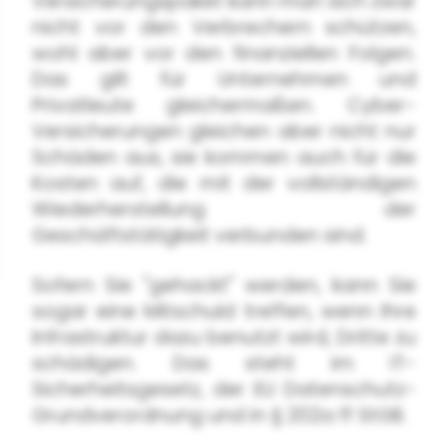
Versicherungspaket kann man sich zwar
nicht vor den Verbrechern schützen,
wohl aber vor den finanziellen Folgen.
Das gilt für Unternehmen und
Privatleute gleichermaßen. Cyber-
Versicherungen gleichen aber nicht nur
Schäden aus, sie kommen auch für die
Kosten auf, die mit der vollständigen
Wiederherstellung der
Geschäftstätigkeit verbunden sind.
Sofern Sie "gehackt" werden, kann Sie
sogar eine Mitschuld treffen, wenn Ihre
Infrastruktur dazu benutzt wird, Dritte zu
schädigen. Das steht im IT-
Sicherheitsgesetz, der EU Datenschutz-
Grundverordnung und in § 202a ff StGB.