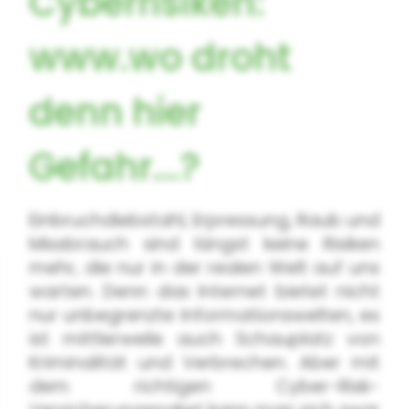
Cyberrisiken:
www.wo droht
denn hier
Gefahr...?
Einbruchdiebstahl, Erpressung, Raub und
Missbrauch sind längst keine Risiken
mehr, die nur in der realen Welt auf uns
warten. Denn das Internet bietet nicht
nur unbegrenzte Informationswelten, es
ist mittlerweile auch Schauplatz von
Kriminalität und Verbrechen. Aber mit
dem richtigen Cyber-Risk-