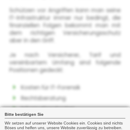
Schützen vor Angriffen kann man seine
IT-Infrastruktur immer nur bedingt, die
finanziellen Folgen bekommt man mit
dem richtigen Versicherungsschutz
aber in den Griff.
Je nach Versicherer, Tarif und
vereinbartem Umfang sind folgende
Positionen gedeckt:
Kosten für IT-Forensik
Rechtsberatung
Informationskosten
Bitte bestätigen Sie
Kreditüberwachungsdienstleistungen
Wir setzen auf unserer Website Cookies ein. Cookies sind nichts
Böses und helfen uns, unsere Website zuverlässig zu betreiben.