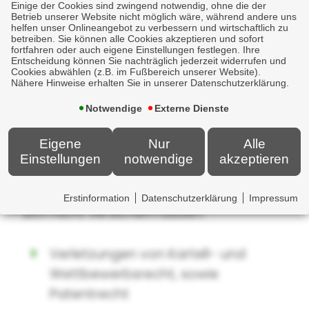
Kosten für Krisenmanagement
Einige der Cookies sind zwingend notwendig, ohne die der
Betrieb unserer Website nicht möglich wäre, während andere uns
Kosten für PR-Beratung
helfen unser Onlineangebot zu verbessern und wirtschaftlich zu
betreiben. Sie können alle Cookies akzeptieren und sofort
Betriebsunterbrechungsschäden
fortfahren oder auch eigene Einstellungen festlegen. Ihre
Entscheidung können Sie nachträglich jederzeit widerrufen und
Cookies abwählen (z.B. im Fußbereich unserer Website).
Vertragsstrafen
Nähere Hinweise erhalten Sie in unserer Datenschutzerklärung.
Lösegeldzahlungen
Notwendige
Externe Dienste
Wiederherstellungskosten
Eigene
Nur
Alle
Sicherheitsverbesserungen
Einstellungen
notwendige
akzeptieren
Natürlich gibt es auch Ausschlüsse, die
Erstinformation
Datenschutzerklärung
Impressum
sich nicht versichern lassen:
Verletzungen von Kartell- und
Wettbewerbsrecht, sowie
Patentrecht