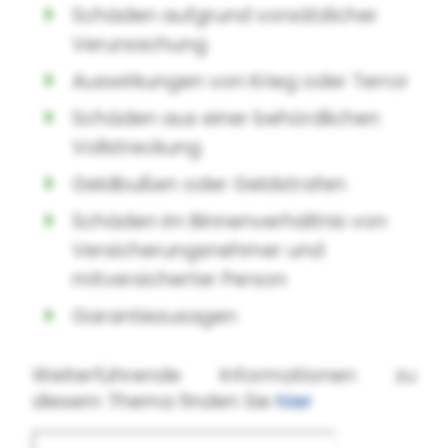
Schäden aufgrund vorsätzlicher
Verursachung
Auswirkungen von Krieg oder Terror
Schäden aus einer behördlichen
Vollstreckung
Geldbußen oder Geldstrafen
Schäden im Binnenverhältnis von
Versicherungsnehmer und
mitversicherter Person
Garantiezusagen
Weiterführende Informationen zu
diesem Thema finden Sie
hier