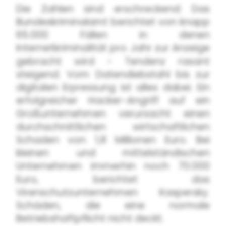
Die Zahlen sind erschreckend: Das
Bundeskriminalamt berichtet von knapp
65.000 Fällen in denen
Internetkriminalität pro Jahr zur Anzeige
gebracht wird - Tendenz rasant
steigend. Vom Datendiebstahl bis zur
digitalen Erpressung ist alles dabei. Ein
erfolgreicher Hacker-Angriff auf ein
Großunternehmen verursacht einen
durchschnittlichen wirtschaftlichen
Schaden von 1,8 Millionen Euro. Bei
kleinen und mittelständischen
Unternehmen immerhin noch 70.000
Euro, berichtet das
Virenschutzunternehmen Kaspersky.
Schäden, die eine normale
Betriebshaftpflicht nicht deckt.