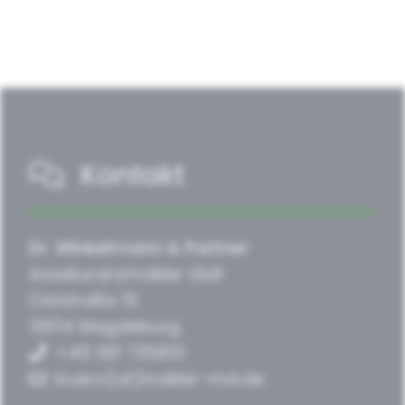
Kontakt
Dr. Winkelmann & Partner
Assekuranzmakler GbR
Oststraße 15
39114 Magdeburg
+49 391 735810
buero[at]makler-md.de